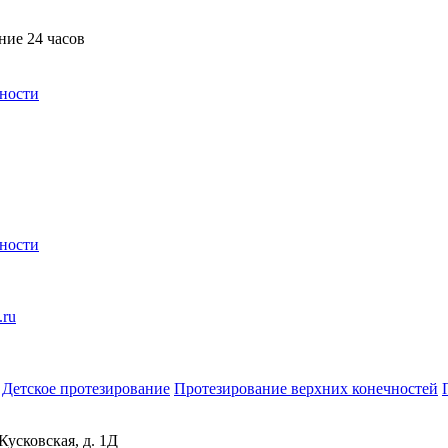
ние 24 часов
ности
ности
.ru
Детское протезирование
Протезирование верхних конечностей
Кусковская, д. 1Д