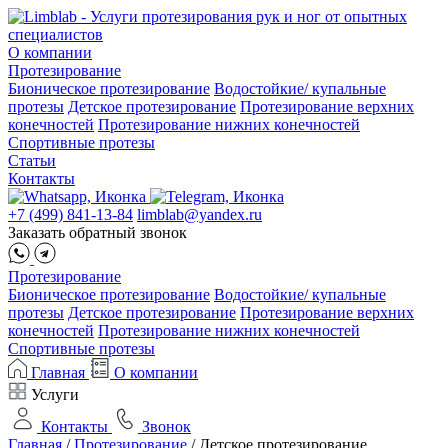
О компании
Протезирование
Бионическое протезирование
Водостойкие/ купальные
протезы
Детское протезирование
Протезирование верхних
конечностей
Протезирование нижних конечностей
Спортивные протезы
Статьи
Контакты
+7 (499) 841-13-84
limblab@yandex.ru
Заказать обратный звонок
Протезирование
Бионическое протезирование
Водостойкие/ купальные
протезы
Детское протезирование
Протезирование верхних
конечностей
Протезирование нижних конечностей
Спортивные протезы
Главная
О компании
Услуги
Контакты
Звонок
Главная
/
Протезирование
/
Детское протезирование